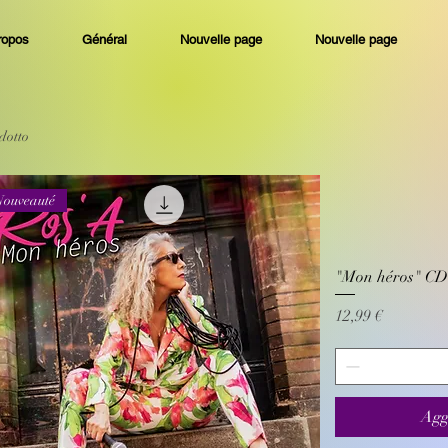
ropos
Général
Nouvelle page
Nouvelle page
dotto
Nouveauté
"Mon héros" CD 6
Prezzo
12,99 €
Agg