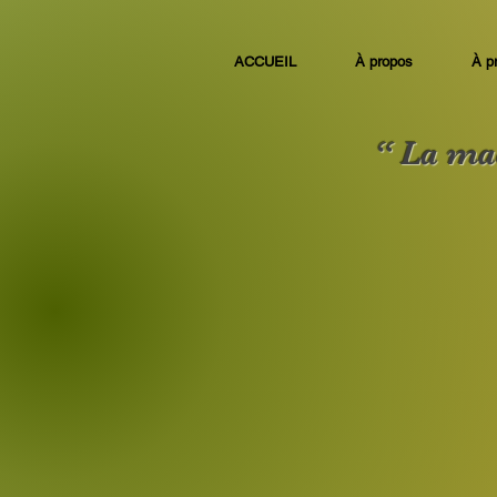
ACCUEIL
À propos
À p
“ La maq