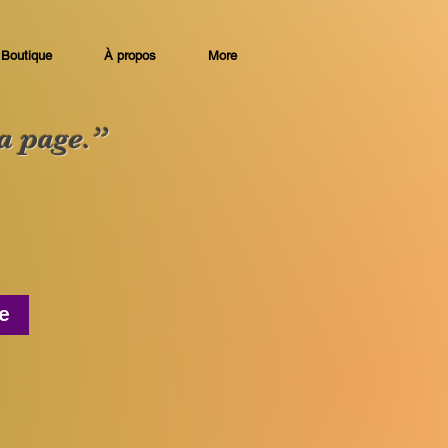
Boutique
À propos
More
la page.”
e