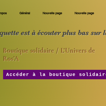
ropos
Général
Nouvelle page
Nouvelle page
uette est à écouter plus bas sur 
Boutique solidaire / L’Univers de
Ros’A
Accéder à la boutique solidair